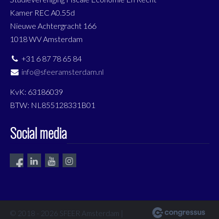
Kamer REC A0.55d
Nieuwe Achtergracht 166
1018 WV Amsterdam
+31 6 87 78 65 84
info@sfeeramsterdam.nl
KvK: 63186039
BTW: NL855128331B01
Social media
© 2018 - 2026 SFEER Amsterdam |