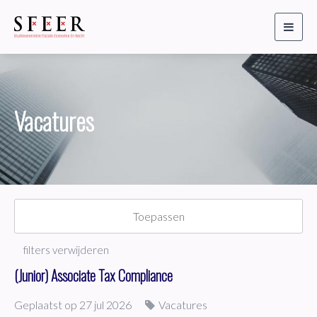
Toggl
naviga
Vacatures
Toepassen
filters verwijderen
(Junior) Associate Tax Compliance
Geplaatst op 27 jul 2026
Vacatures