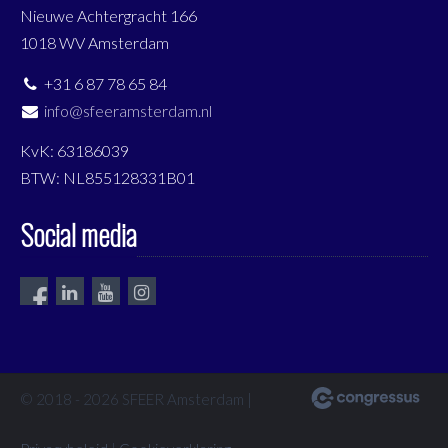
Nieuwe Achtergracht 166
1018 WV Amsterdam
+31 6 87 78 65 84
info@sfeeramsterdam.nl
KvK: 63186039
BTW: NL855128331B01
Social media
© 2018 - 2026 SFEER Amsterdam |