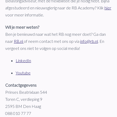
Belastingadviseur, met de flexibiliteit die je nodig hebt. Bijna
afgestudeerd en nieuwsgierig naar de RB Academy? Klik
hier
voor meer informatie.
Wil je meer weten?
Ben je benieuwd naar wat het RB nog meer doet? Ga dan
naar
RB.nl
of neem contact met ons op via
info@rb.nl
. En
vergeet ons niet te volgen op social media!
LinkedIn
Youtube
Contactgegevens
Prinses Beatrixlaan 544
Toren C, verdieping 9
2595 BM Den Haag
088 010 77 77