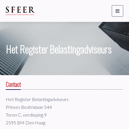
Toggl
naviga
Het Register Belastingadviseurs
Contact
Het Register Belastingadviseurs
Prinses Beatrixlaan 544
Toren C, verdieping 9
2595 BM Den Haag