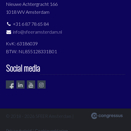
Nieuwe Achtergracht 166
1018 WV Amsterdam
+31 6 87 78 65 84
info@sfeeramsterdam.nl
KvK: 63186039
BTW: NL855128331B01
Social media
© 2018 - 2026 SFEER Amsterdam |
Privacybeleid
|
Cookieverklaring