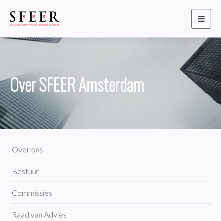
Toggl
naviga
Over SFEER Amsterdam
Over ons
Bestuur
Commissies
Raad van Advies