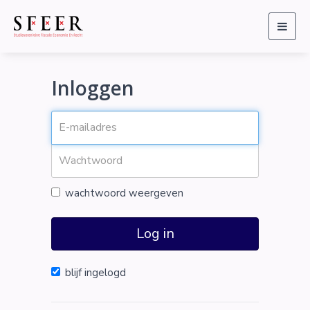
Togg
navig
Inloggen
wachtwoord weergeven
Log in
blijf ingelogd