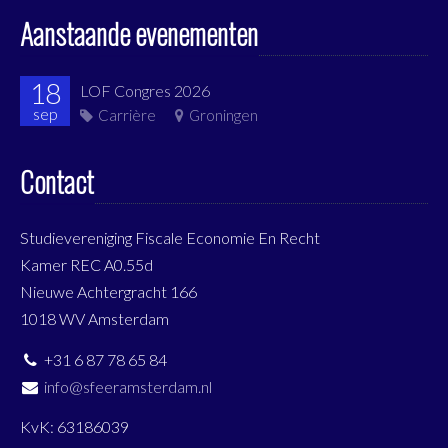
Aanstaande evenementen
18
LOF Congres 2026
sep
Carrière
Groningen
Contact
Studievereniging Fiscale Economie En Recht
Kamer REC A0.55d
Nieuwe Achtergracht 166
1018 WV Amsterdam
+31 6 87 78 65 84
info@sfeeramsterdam.nl
KvK: 63186039