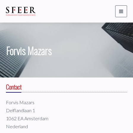
Toggl
naviga
Forvis Mazars
Contact
Forvis Mazars
Delflandlaan 1
1062 EA Amsterdam
Nederland