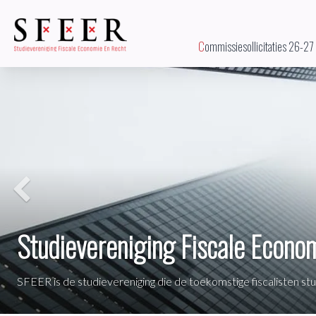
Commissiesollicitaties 26-27
Previous
Studievereniging Fiscale Econo
SFEER is de studievereniging die de toekomstige fiscalisten st