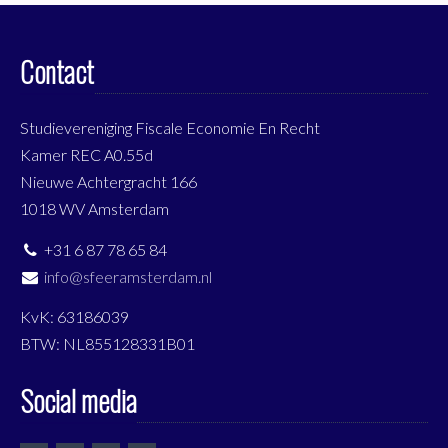
Contact
Studievereniging Fiscale Economie En Recht
Kamer REC A0.55d
Nieuwe Achtergracht 166
1018 WV Amsterdam
+31 6 87 78 65 84
info@sfeeramsterdam.nl
KvK: 63186039
BTW: NL855128331B01
Social media