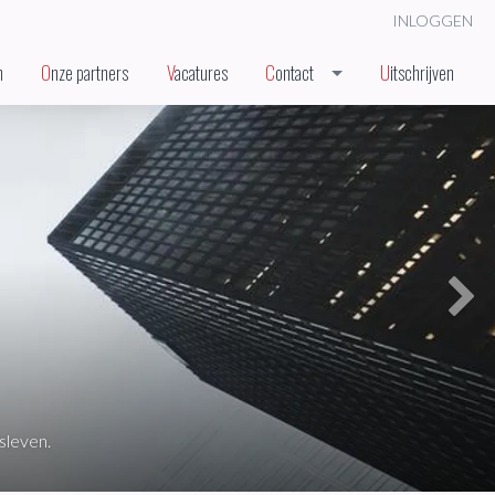
INLOGGEN
n
Onze partners
Vacatures
Contact
Uitschrijven
Next
sleven.