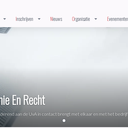
Inschrijven
Nieuws
Organisatie
Evenemente
mie En Recht
uderend aan de UvA in contact brengt met elkaar en met het bedrijf