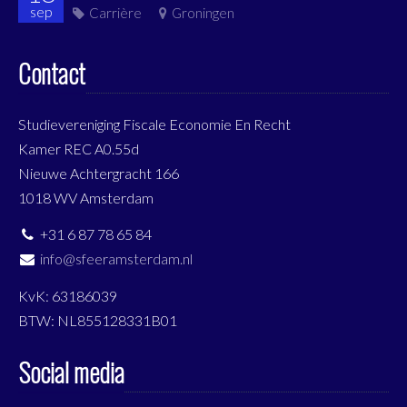
sep
Carrière
Groningen
Contact
Studievereniging Fiscale Economie En Recht
Kamer REC A0.55d
Nieuwe Achtergracht 166
1018 WV Amsterdam
+31 6 87 78 65 84
info@sfeeramsterdam.nl
KvK: 63186039
BTW: NL855128331B01
Social media