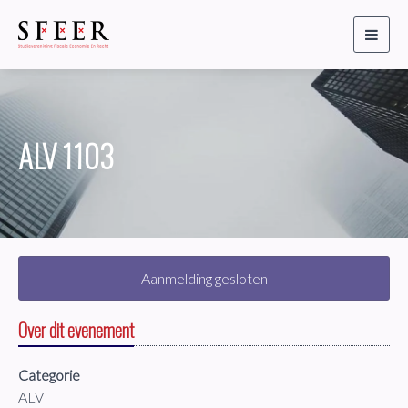
Toggl
naviga
ALV 1103
Aanmelding gesloten
Over dit evenement
Categorie
ALV