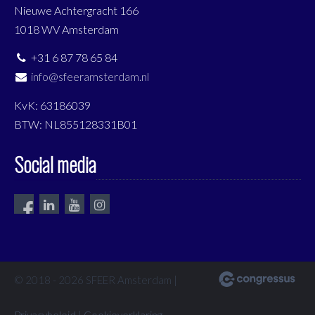
Nieuwe Achtergracht 166
1018 WV Amsterdam
+31 6 87 78 65 84
info@sfeeramsterdam.nl
KvK: 63186039
BTW: NL855128331B01
Social media
© 2018 - 2026 SFEER Amsterdam |
Privacybeleid
|
Cookieverklaring