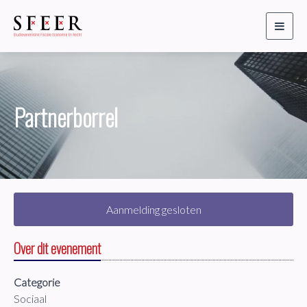
Toggl
naviga
Partnerborrel
Aanmelding gesloten
Over dit evenement
Categorie
Sociaal