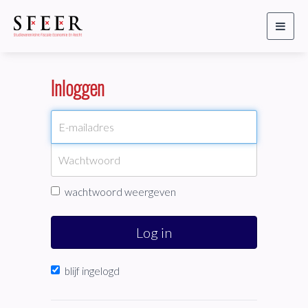
Toggl
naviga
Inloggen
wachtwoord weergeven
Log in
blijf ingelogd