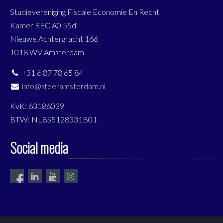
Studievereniging Fiscale Economie En Recht
Kamer REC A0.55d
Nieuwe Achtergracht 166
1018 WV Amsterdam
+31 6 87 78 65 84
info@sfeeramsterdam.nl
KvK: 63186039
BTW: NL855128331B01
Social media