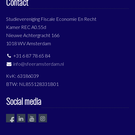
Contact
Studievereniging Fiscale Economie En Recht
Kamer REC A0.55d
Nieuwe Achtergracht 166
1018 WV Amsterdam
+31 6 87 78 65 84
info@sfeeramsterdam.nl
KvK: 63186039
BTW: NL855128331B01
Social media