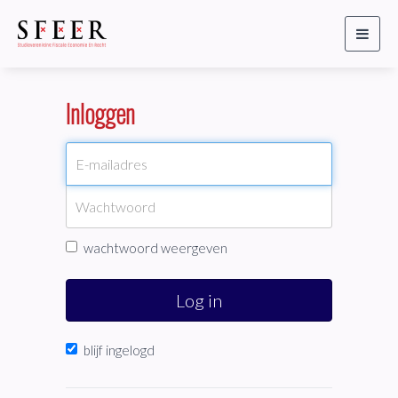
Toggl
naviga
Inloggen
wachtwoord weergeven
Log in
blijf ingelogd