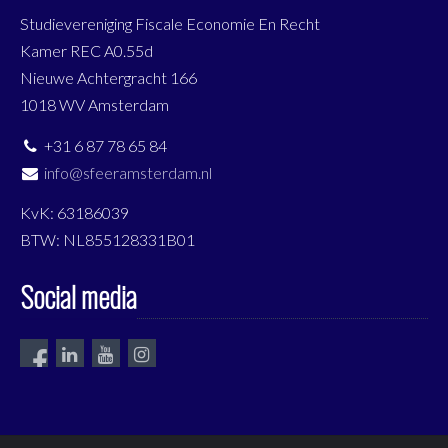
Studievereniging Fiscale Economie En Recht
Kamer REC A0.55d
Nieuwe Achtergracht 166
1018 WV Amsterdam
+31 6 87 78 65 84
info@sfeeramsterdam.nl
KvK: 63186039
BTW: NL855128331B01
Social media