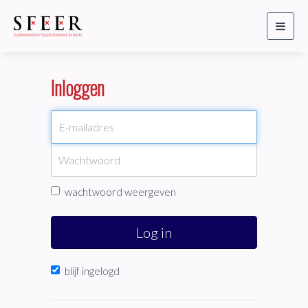
Toggl
naviga
Inloggen
wachtwoord weergeven
Log in
blijf ingelogd