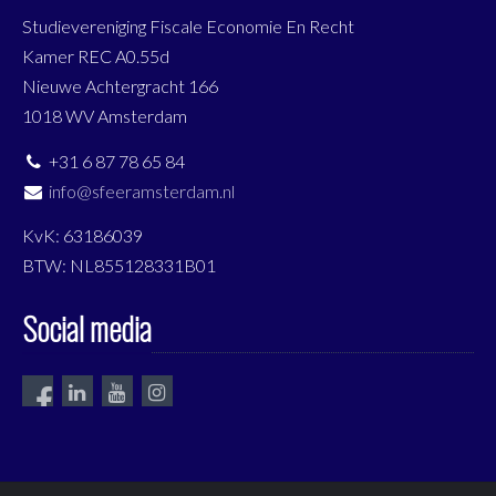
Studievereniging Fiscale Economie En Recht
Kamer REC A0.55d
Nieuwe Achtergracht 166
1018 WV Amsterdam
+31 6 87 78 65 84
info@sfeeramsterdam.nl
KvK: 63186039
BTW: NL855128331B01
Social media