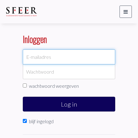
Toggl
naviga
Inloggen
wachtwoord weergeven
Log in
blijf ingelogd