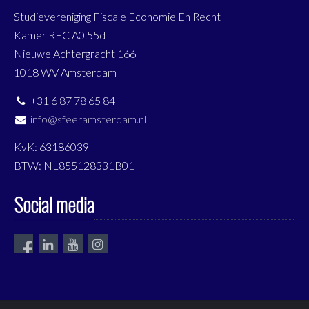
Studievereniging Fiscale Economie En Recht
Kamer REC A0.55d
Nieuwe Achtergracht 166
1018 WV Amsterdam
+31 6 87 78 65 84
info@sfeeramsterdam.nl
KvK: 63186039
BTW: NL855128331B01
Social media