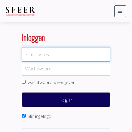
Toggl
naviga
Inloggen
wachtwoord weergeven
Log in
blijf ingelogd