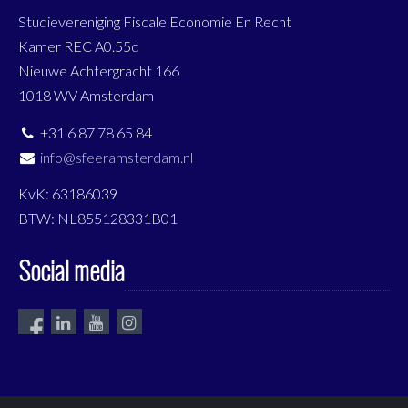
Studievereniging Fiscale Economie En Recht
Kamer REC A0.55d
Nieuwe Achtergracht 166
1018 WV Amsterdam
+31 6 87 78 65 84
info@sfeeramsterdam.nl
KvK: 63186039
BTW: NL855128331B01
Social media