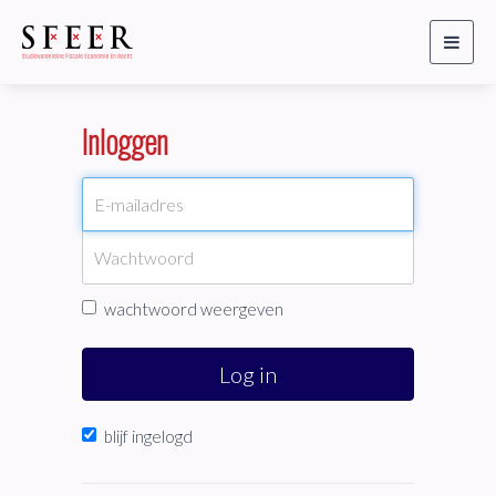
Toggl
naviga
Inloggen
wachtwoord weergeven
Log in
blijf ingelogd