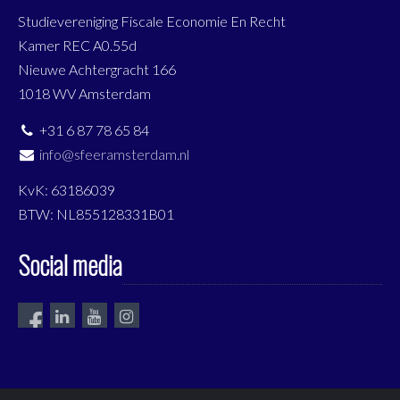
Studievereniging Fiscale Economie En Recht
Kamer REC A0.55d
Nieuwe Achtergracht 166
1018 WV Amsterdam
+31 6 87 78 65 84
info@sfeeramsterdam.nl
KvK: 63186039
BTW: NL855128331B01
Social media