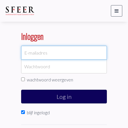
Toggl
naviga
Inloggen
wachtwoord weergeven
Log in
blijf ingelogd