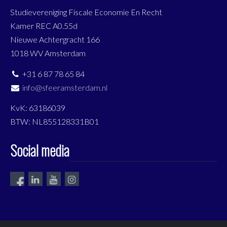
Studievereniging Fiscale Economie En Recht
Kamer REC A0.55d
Nieuwe Achtergracht 166
1018 WV Amsterdam
+31 6 87 78 65 84
info@sfeeramsterdam.nl
KvK: 63186039
BTW: NL855128331B01
Social media