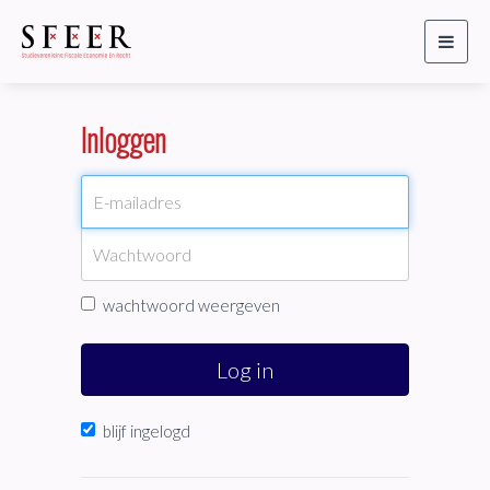
Toggl
naviga
Inloggen
wachtwoord weergeven
Log in
blijf ingelogd