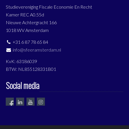
Studievereniging Fiscale Economie En Recht
Kamer REC A0.55d
Nieuwe Achtergracht 166
1018 WV Amsterdam
+31 6 87 78 65 84
info@sfeeramsterdam.nl
KvK: 63186039
BTW: NL855128331B01
Social media