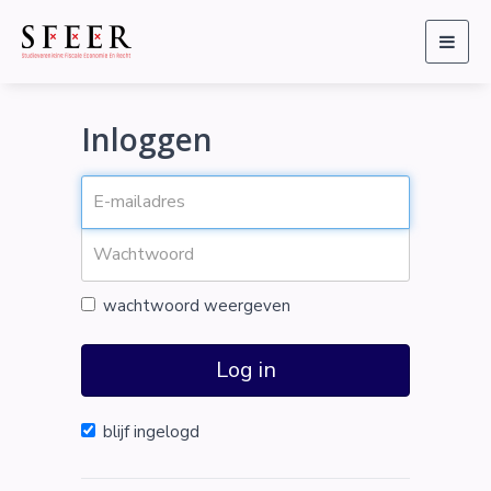
Togg
navig
Inloggen
wachtwoord weergeven
Log in
blijf ingelogd