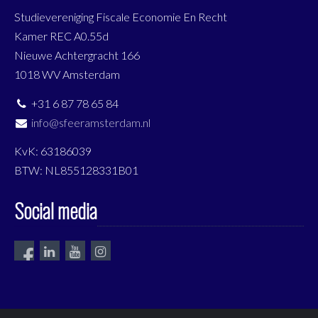
Studievereniging Fiscale Economie En Recht
Kamer REC A0.55d
Nieuwe Achtergracht 166
1018 WV Amsterdam
+31 6 87 78 65 84
info@sfeeramsterdam.nl
KvK: 63186039
BTW: NL855128331B01
Social media