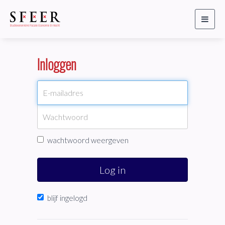
Toggl
naviga
Inloggen
wachtwoord weergeven
Log in
blijf ingelogd